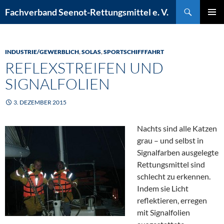
Zum
Suchen
Fachverband Seenot-Rettungsmittel e. V.
Inhalt
PRIMÄR
springen
MENÜ
INDUSTRIE/GEWERBLICH
,
SOLAS
,
SPORTSCHIFFFAHRT
REFLEXSTREIFEN UND
SIGNALFOLIEN
3. DEZEMBER 2015
Nachts sind alle Katzen
grau – und selbst in
Signalfarben ausgelegte
Rettungsmittel sind
schlecht zu erkennen.
Indem sie Licht
reflektieren, erregen
mit Signalfolien