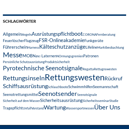
SCHLAGWÖRTER
boot
Ausrüstungspflicht
Allgemein
Angeln
CORONA
Fernberatung
FSR-Onlineakademie
Feuerlöscher
Flugzeug
Funkgeräte
Kälteschutzanzüge
Führerschein
Lifeline
Harness
Marktbeobachtung
Messe
MOB
Nav.-Laternen
Patronen
NOrmungsgremien
Persönliche Schutzausrüstung
Produktsicherheit
Pyrotechnische Seenotsignale
Regatta
Rettugnswesten
Rettungswesten
Rettungsinseln
Rückruf
Schiffsausrüstung
Schwimmhilfen
Seemannschaft
Schlauchboote
Seenotsender
Seenotrettungsmittel
Seenotsignale
Sicherheitsausrüstung
Sicherheit auf dem Wasser
Sicherheitsseminar
Studie
Über Uns
Wartung
Tragepflicht
Unfall
Vorstand
Wassersportmessen