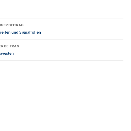
tragsnavigation
GER BEITRAG
reifen und Signalfolien
R BEITRAG
swesten