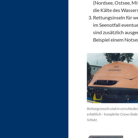
(Nordsee, Ostsee, Mit
die Kälte des Wassers
Rettungsinseln für we
im Seenotfall eventue
sind zusätzlich ausg
Beispiel einem Nots
Rettungsinseln sind in verschied
erhältlich – komplette Crews finde
Schutz.