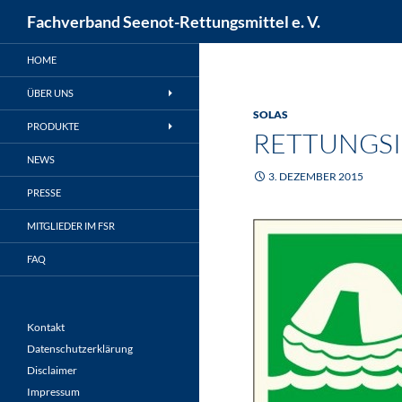
Suchen
Fachverband Seenot-Rettungsmittel e. V.
Zum
HOME
Inhalt
springen
ÜBER UNS
SOLAS
PRODUKTE
RETTUNGS
NEWS
3. DEZEMBER 2015
PRESSE
MITGLIEDER IM FSR
FAQ
Kontakt
Datenschutzerklärung
Disclaimer
Impressum