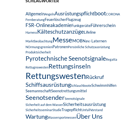
SCHLAGWÖRTER
boot
Ausrüstungspflicht
Allgemein
Angeln
CORONA
Feuerlöscher
Flugzeug
Fernberatung
FSR-Onlineakademie
Führerschein
Funkgeräte
Kälteschutzanzüge
Lifeline
Harness
Messe
MOB
Nav.-Laternen
Marktbeobachtung
Patronen
NOrmungsgremien
Persönliche Schutzausrüstung
Produktsicherheit
Pyrotechnische Seenotsignale
Regatta
Rettungsinseln
Rettugnswesten
Rettungswesten
Rückruf
Schiffsausrüstung
Schwimmhilfen
Schlauchboote
Seemannschaft
Seenotrettungsmittel
Seenotsender
Seenotsignale
Sicherheitsausrüstung
Sicherheit auf dem Wasser
Tragepflicht
Sicherheitsseminar
Studie
Unfall
Vorstand
Über Uns
Wartung
Wassersportmessen