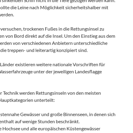
sinkenden Schiff nicht in die Tiefe gezogen werden kann.
llte die Leine nach Möglichkeit sicherheitshalber mit
werden.
 versuchen, trockenen Fußes in die Rettungsinsel zu
n von Bord direkt auf die Insel. Um den Einstieg aus dem
werden von verschiedenen Anbietern unterschiedliche
die treppen- und leiterartig konzipiert sind.
Länder existieren weitere nationale Vorschriften für
 Wasserfahrzeuge unter der jeweiligen Landesflagge
r Technik werden Rettungsinseln von den meisten
Hauptkategorien unterteilt:
üstennahe Gewässer und große Binnenseen, in denen sich
fenthalt auf wenige Stunden beschränkt.
ie Hochsee und alle europäischen Küstengewässer