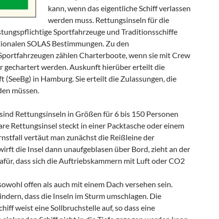
kann, wenn das eigentliche Schiff verlassen
werden muss. Rettungsinseln für die
stungspflichtige Sportfahrzeuge und Traditionsschiffe
ationalen SOLAS Bestimmungen. Zu den
Sportfahrzeugen zählen Charterboote, wenn sie mit Crew
 gechartert werden. Auskunft hierüber erteilt die
 (SeeBg) in Hamburg. Sie erteilt die Zulassungen, die
rden müssen.
ind Rettungsinseln in Größen für 6 bis 150 Personen
bare Rettungsinsel steckt in einer Packtasche oder einem
rnstfall vertäut man zunächst die Reißleine der
irft die Insel dann unaufgeblasen über Bord, zieht an der
dafür, dass sich die Auftriebskammern mit Luft oder CO2
owohl offen als auch mit einem Dach versehen sein.
ndern, dass die Inseln im Sturm umschlagen. Die
iff weist eine Sollbruchstelle auf, so dass eine