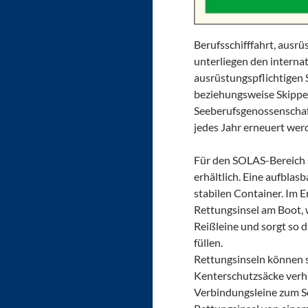
Berufsschifffahrt, ausrü
unterliegen den intern
ausrüstungspflichtigen 
beziehungsweise Skipper
Seeberufsgenossenschaft
jedes Jahr erneuert we
Für den SOLAS-Bereich s
erhältlich. Eine aufblas
stabilen Container. Im E
Rettungsinsel am Boot, w
Reißleine und sorgt so 
füllen.
Rettungsinseln können s
Kenterschutzsäcke verhi
Verbindungsleine zum Sch