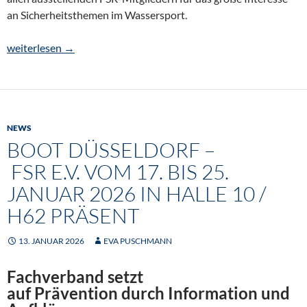
an Sicherheitsthemen im Wassersport.
boot Düsseldorf 2026 mit positivem Fazit – FSR zieht erfolgreic
weiterlesen
→
NEWS
BOOT DÜSSELDORF –
FSR E.V. VOM 17. BIS 25.
JANUAR 2026 IN HALLE 10 /
H62 PRÄSENT
13. JANUAR 2026
EVA PUSCHMANN
Fachverband setzt
auf Prävention durch Information und