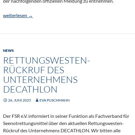
der nachfolgenden offiziellen Meldung zu entnehmen.
Rettungswesten-Rückruf des Unternehmens Helly Hansen
weiterlesen
→
NEWS
RETTUNGSWESTEN-
RÜCKRUF DES
UNTERNEHMENS
DECATHLON
26. JUNI 2025
EVA PUSCHMANN
Der FSR e.V. informiert in seiner Funktion als Fachverband für
Seenotrettungsmittel über den aktuellen Rettungswesten-
Rückruf des Unternehmens DECATHLON. Wir bitten alle