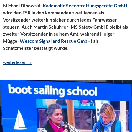
Michael Dibowski (
Kadematic Seenotrettungsgeräte GmbH
)
wird den FSR in den kommenden zwei Jahren als
Vorsitzender weiterhin sicher durch jedes Fahrwasser
steuern. Auch Martin Schührer (MS Safety GmbH) bleibt als
zweiter Vorsitzender in seinem Amt, während Holger
Mügge (
Wescom Signal and Rescue GmbH
) als
Schatzmeister bestätigt wurde.
Mitglieder setzen auf Kontinuität: FSR-Vorstand wird erneut ge
weiterlesen
→