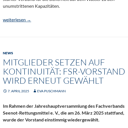
unumstrittenen Kapazitäten.
Das neue Image-Video des Fachverband Seenotrettungsmittel e.
weiterlesen
→
NEWS
MITGLIEDER SETZEN AUF
KONTINUITÄT: FSR-VORSTAND
WIRD ERNEUT GEWÄHLT
7. APRIL 2025
EVA PUSCHMANN
Im Rahmen der Jahreshauptversammlung des Fachverbands
Seenot-Rettungsmittel e. V., die am 26. März 2025 stattfand,
wurde der Vorstand einstimmig wiedergewählt.