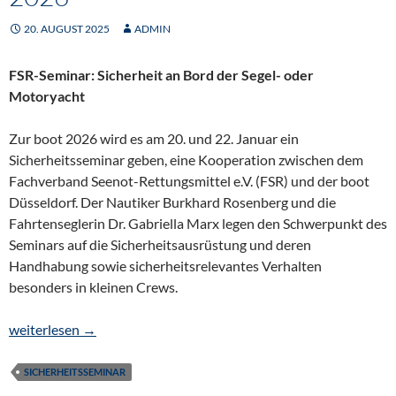
20. AUGUST 2025
ADMIN
FSR-Seminar: Sicherheit an Bord der Segel- oder
Motoryacht
Zur boot 2026 wird es am 20. und 22. Januar ein
Sicherheitsseminar geben, eine Kooperation zwischen dem
Fachverband Seenot-Rettungsmittel e.V. (FSR) und der boot
Düsseldorf. Der Nautiker Burkhard Rosenberg und die
Fahrtenseglerin Dr. Gabriella Marx legen den Schwerpunkt des
Seminars auf die Sicherheitsausrüstung und deren
Handhabung sowie sicherheitsrelevantes Verhalten
besonders in kleinen Crews.
boot Sicherheit-Seminar 2026
weiterlesen
→
SICHERHEITSSEMINAR