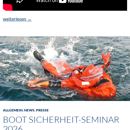
boot Düsseldorf – FSR e.V. vom 17. bis 25. Januar 2026 in Halle 
weiterlesen
→
ALLGEMEIN
,
NEWS
,
PRESSE
BOOT SICHERHEIT-SEMINAR
2026