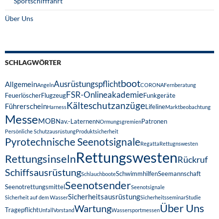
Sportschifffahrt
Über Uns
SCHLAGWÖRTER
boot
Ausrüstungspflicht
Allgemein
Angeln
CORONA
Fernberatung
FSR-Onlineakademie
Feuerlöscher
Flugzeug
Funkgeräte
Kälteschutzanzüge
Führerschein
Lifeline
Harness
Marktbeobachtung
Messe
MOB
Nav.-Laternen
Patronen
NOrmungsgremien
Persönliche Schutzausrüstung
Produktsicherheit
Pyrotechnische Seenotsignale
Regatta
Rettugnswesten
Rettungswesten
Rettungsinseln
Rückruf
Schiffsausrüstung
Schwimmhilfen
Seemannschaft
Schlauchboote
Seenotsender
Seenotrettungsmittel
Seenotsignale
Sicherheitsausrüstung
Sicherheit auf dem Wasser
Sicherheitsseminar
Studie
Über Uns
Wartung
Tragepflicht
Unfall
Vorstand
Wassersportmessen