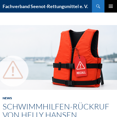
Zum
Suchen
Fachverband Seenot-Rettungsmittel e. V.
Inhalt
PRIMÄR
springen
MENÜ
NEWS
SCHWIMMHILFEN-RÜCKRUF
VON HELLY HANSEN