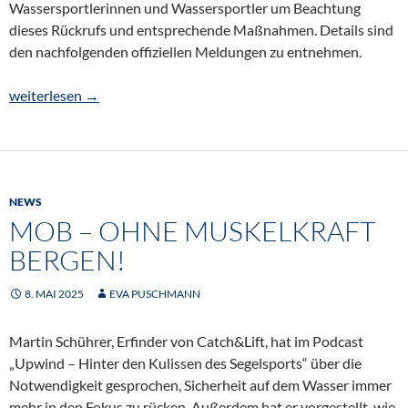
Wassersportlerinnen und Wassersportler um Beachtung
dieses Rückrufs und entsprechende Maßnahmen. Details sind
den nachfolgenden offiziellen Meldungen zu entnehmen.
Rettungswesten-Rückruf des Unternehmens DECATHLON
weiterlesen
→
NEWS
MOB – OHNE MUSKELKRAFT
BERGEN!
8. MAI 2025
EVA PUSCHMANN
Martin Schührer, Erfinder von Catch&Lift, hat im Podcast
„Upwind – Hinter den Kulissen des Segelsports“ über die
Notwendigkeit gesprochen, Sicherheit auf dem Wasser immer
mehr in den Fokus zu rücken. Außerdem hat er vorgestellt, wie