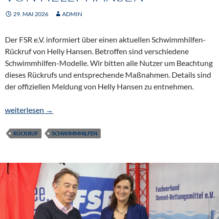
29. MAI 2026
ADMIN
Der FSR e.V. informiert über einen aktuellen Schwimmhilfen-
Rückruf von Helly Hansen. Betroffen sind verschiedene
Schwimmhilfen-Modelle. Wir bitten alle Nutzer um Beachtung
dieses Rückrufs und entsprechende Maßnahmen. Details sind
der offiziellen Meldung von Helly Hansen zu entnehmen.
Schwimmhilfen-Rückruf von Helly Hansen
weiterlesen
→
RÜCKRUF
SCHWIMMHILFEN