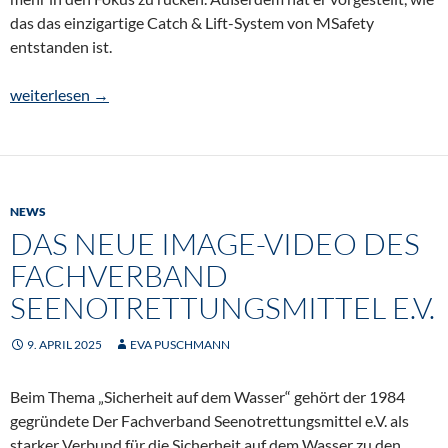
das das einzigartige Catch & Lift-System von MSafety
entstanden ist.
MOB – ohne Muskelkraft Bergen!
weiterlesen
→
NEWS
DAS NEUE IMAGE-VIDEO DES
FACHVERBAND
SEENOTRETTUNGSMITTEL E.V.
9. APRIL 2025
EVA PUSCHMANN
Beim Thema „Sicherheit auf dem Wasser“ gehört der 1984
gegründete Der Fachverband Seenotrettungsmittel e.V. als
starker Verbund für die Sicherheit auf dem Wasser zu den