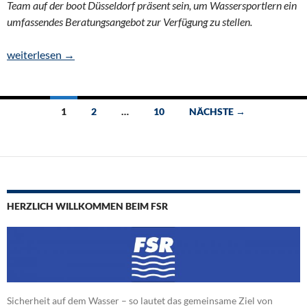
Team auf der boot Düsseldorf präsent sein, um Wassersportlern ein
umfassendes Beratungsangebot zur Verfügung zu stellen.
Fachverband Seenotrettungsmittel e.V. auf boot Düsseldorf 202
weiterlesen
→
Beitragsnavigation
1
2
…
10
NÄCHSTE →
HERZLICH WILLKOMMEN BEIM FSR
Sicherheit auf dem Wasser – so lautet das gemeinsame Ziel von