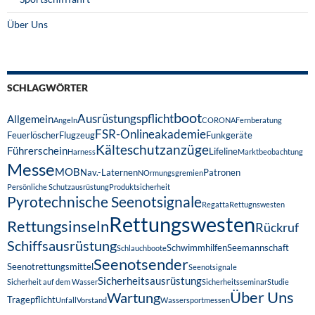
Über Uns
SCHLAGWÖRTER
boot
Ausrüstungspflicht
Allgemein
Angeln
CORONA
Fernberatung
FSR-Onlineakademie
Feuerlöscher
Flugzeug
Funkgeräte
Kälteschutzanzüge
Führerschein
Lifeline
Harness
Marktbeobachtung
Messe
MOB
Nav.-Laternen
Patronen
NOrmungsgremien
Persönliche Schutzausrüstung
Produktsicherheit
Pyrotechnische Seenotsignale
Regatta
Rettugnswesten
Rettungswesten
Rettungsinseln
Rückruf
Schiffsausrüstung
Schwimmhilfen
Seemannschaft
Schlauchboote
Seenotsender
Seenotrettungsmittel
Seenotsignale
Sicherheitsausrüstung
Sicherheit auf dem Wasser
Sicherheitsseminar
Studie
Über Uns
Wartung
Tragepflicht
Unfall
Vorstand
Wassersportmessen