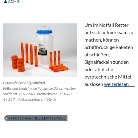
ADMIN
Um im Notfall Retter
auf sich aufmerksam zu
machen, können
Schiffbrüchige Raketen
abschießen,
Signalfackeln zünden
oder ähnliche
pyrotechnische Mittel
Pyrotechnische Signalmittel
Pyrotechnische 
auslösen
weiterlesen
→
Rillke und Sandelmann Fotografie Bürgermeister-
Smidt-Str. 216 27568 Bremerhaven Tel. 0471-
44 55 7 info@bremerhaven-foto.de
PYROTECHNISCHE SEENOTSIGNALE