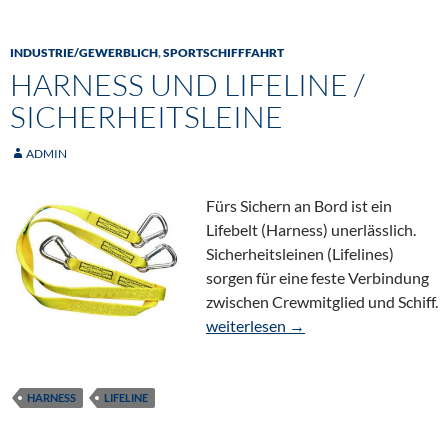
INDUSTRIE/GEWERBLICH
,
SPORTSCHIFFFAHRT
HARNESS UND LIFELINE /
SICHERHEITSLEINE
ADMIN
Fürs Sichern an Bord ist ein
Lifebelt (Harness) unerlässlich.
Sicherheitsleinen (Lifelines)
sorgen für eine feste Verbindung
zwischen Crewmitglied und Schiff.
Harness und Lifeline / Sicherheitsle
weiterlesen
→
HARNESS
LIFELINE