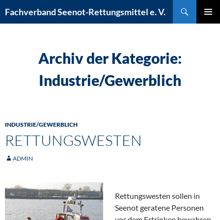
Zum
Suchen
Fachverband Seenot-Rettungsmittel e. V.
Inhalt
PRIMÄR
springen
MENÜ
Archiv der Kategorie:
Industrie/Gewerblich
INDUSTRIE/GEWERBLICH
RETTUNGSWESTEN
ADMIN
Rettungswesten sollen in
Seenot geratene Personen
vor dem Ertrinken bewahren