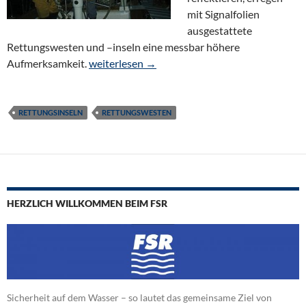
mit Signalfolien
ausgestattete
Rettungswesten und –inseln eine messbar höhere
Reflexstreifen und Signalfolien
Aufmerksamkeit.
weiterlesen
→
RETTUNGSINSELN
RETTUNGSWESTEN
HERZLICH WILLKOMMEN BEIM FSR
Sicherheit auf dem Wasser – so lautet das gemeinsame Ziel von