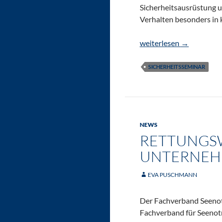
Sicherheitsausrüstung 
Verhalten besonders in 
boot Sicherheit-Semina
weiterlesen
→
SICHERHEITSSEMINAR
NEWS
RETTUNGS
UNTERNEH
EVA PUSCHMANN
Der Fachverband Seenotre
Fachverband für Seenot