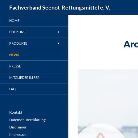
Suchen
Fachverband Seenot-Rettungsmittel e. V.
Zum
HOME
Inhalt
springen
ÜBER UNS
Arc
PRODUKTE
NEWS
PRESSE
MITGLIEDER IM FSR
FAQ
Kontakt
Datenschutzerklärung
Disclaimer
Impressum