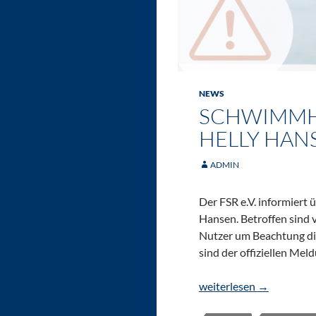
NEWS
SCHWIMMH
HELLY HAN
ADMIN
Der FSR e.V. informiert
Hansen. Betroffen sind 
Nutzer um Beachtung di
sind der offiziellen Me
Schwimmhilfen-Rückruf
weiterlesen
→