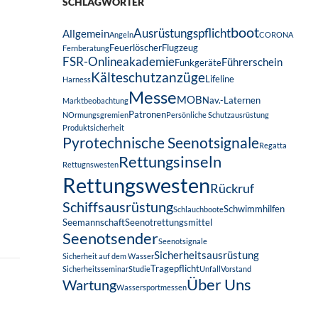
SCHLAGWÖRTER
boot
Ausrüstungspflicht
Allgemein
Angeln
CORONA
Feuerlöscher
Flugzeug
Fernberatung
FSR-Onlineakademie
Führerschein
Funkgeräte
Kälteschutzanzüge
Lifeline
Harness
Messe
MOB
Nav.-Laternen
Marktbeobachtung
Patronen
NOrmungsgremien
Persönliche Schutzausrüstung
Produktsicherheit
Pyrotechnische Seenotsignale
Regatta
Rettungsinseln
Rettugnswesten
Rettungswesten
Rückruf
Schiffsausrüstung
Schwimmhilfen
Schlauchboote
Seemannschaft
Seenotrettungsmittel
Seenotsender
Seenotsignale
Sicherheitsausrüstung
Sicherheit auf dem Wasser
Tragepflicht
Sicherheitsseminar
Studie
Unfall
Vorstand
Über Uns
Wartung
Wassersportmessen