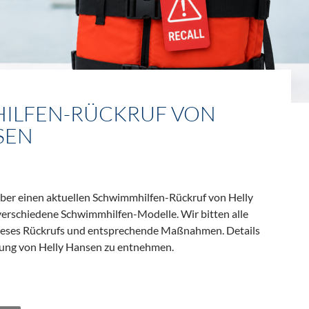
ILFEN-RÜCKRUF VON
SEN
 über einen aktuellen Schwimmhilfen-Rückruf von Helly
verschiedene Schwimmhilfen-Modelle. Wir bitten alle
eses Rückrufs und entsprechende Maßnahmen. Details
ldung von Helly Hansen zu entnehmen.
 von Helly Hansen