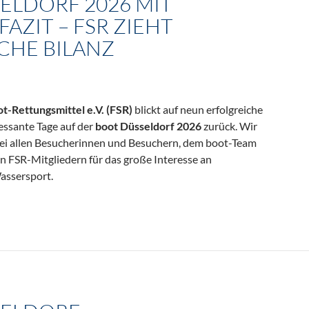
ELDORF 2026 MIT
FAZIT – FSR ZIEHT
CHE BILANZ
-Rettungsmittel e.V. (FSR)
blickt auf neun erfolgreiche
ressante Tage auf der
boot
Düsseldorf 2026
zurück. Wir
bei allen Besucherinnen und Besuchern, dem boot-Team
en FSR-Mitgliedern für das große Interesse an
assersport.
 positivem Fazit – FSR zieht erfolgreiche Bilanz