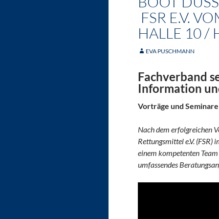
BOOT DÜSS
FSR E.V. VO
HALLE 10 /
EVA PUSCHMANN
Fachverband se
Information un
Vorträge und Seminare
Nach dem erfolgreichen V
Rettungsmittel e.V. (FSR)
einem kompetenten Team a
umfassendes Beratungsange