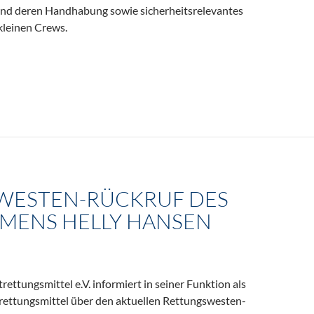
und deren Handhabung sowie sicherheitsrelevantes
kleinen Crews.
r 2026
WESTEN-RÜCKRUF DES
MENS HELLY HANSEN
ttungsmittel e.V. informiert in seiner Funktion als
rettungsmittel über den aktuellen Rettungswesten-