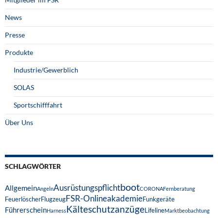
News
Presse
Produkte
Industrie/Gewerblich
SOLAS
Sportschifffahrt
Über Uns
SCHLAGWÖRTER
boot
Ausrüstungspflicht
Allgemein
Angeln
CORONA
Fernberatung
FSR-Onlineakademie
Feuerlöscher
Flugzeug
Funkgeräte
Kälteschutzanzüge
Führerschein
Lifeline
Harness
Marktbeobachtung