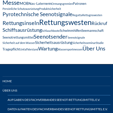
Messe
MOB
Nav.-Laternen
Patronen
NOrmungsgremien
Persönliche Schutzausrüstung
Produktsicherheit
Pyrotechnische Seenotsignale
Regatta
Rettugnswesten
Rettungswesten
Rettungsinseln
Rückruf
Schiffsausrüstung
Schwimmhilfen
Seemannschaft
Schlauchboote
Seenotsender
Seenotrettungsmittel
Seenotsignale
Sicherheitsausrüstung
Sicherheit auf dem Wasser
Sicherheitsseminar
Studie
Über Uns
Wartung
Tragepflicht
Unfall
Vorstand
Wassersportmessen
HOME
ÜBER UNS
AUFGABEN DES FACHVERBANDES SEENOT-RETTUNGSMITTEL E.V.
DATEN & FAKTEN DES FACHVERBANDES SEENOT RETTUNGSMITTEL E.V.