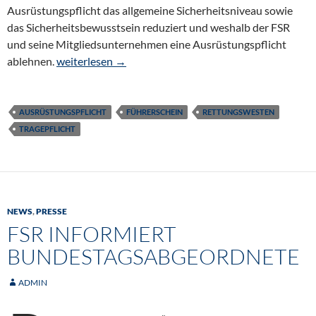
Ausrüstungspflicht das allgemeine Sicherheitsniveau sowie
das Sicherheitsbewusstsein reduziert und weshalb der FSR
und seine Mitgliedsunternehmen eine Ausrüstungspflicht
Ausrüstungspflicht schafft nicht mehr Sicherheit
ablehnen.
weiterlesen
→
AUSRÜSTUNGSPFLICHT
FÜHRERSCHEIN
RETTUNGSWESTEN
TRAGEPFLICHT
NEWS
,
PRESSE
FSR INFORMIERT
BUNDESTAGSABGEORDNETE
ADMIN