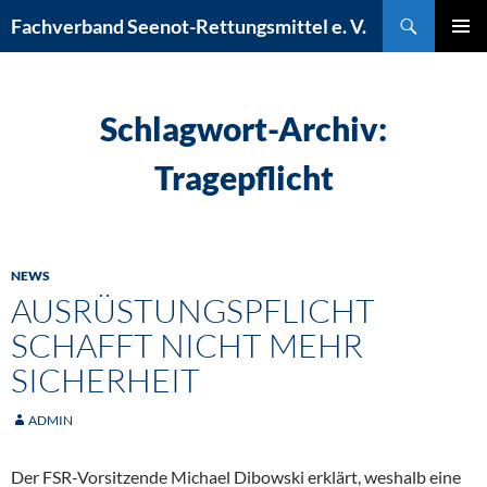
Zum
Suchen
Fachverband Seenot-Rettungsmittel e. V.
Inhalt
PRIMÄR
springen
MENÜ
Schlagwort-Archiv:
Tragepflicht
NEWS
AUSRÜSTUNGSPFLICHT
SCHAFFT NICHT MEHR
SICHERHEIT
ADMIN
Der FSR-Vorsitzende Michael Dibowski erklärt, weshalb eine