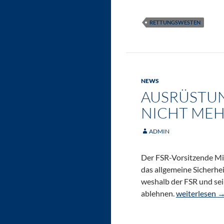
RETTUNGSWESTEN
NEWS
AUSRÜSTUN
NICHT MEH
ADMIN
Der FSR-Vorsitzende Mic
das allgemeine Sicherhe
weshalb der FSR und se
Ausrüstungspfl
ablehnen.
weiterlesen