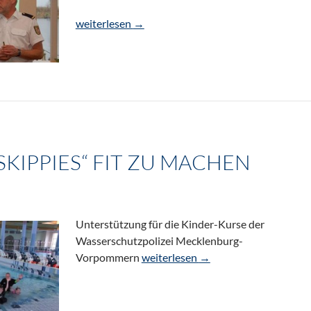
Sicherheitstipps nicht nur für Skipper
weiterlesen
→
„SKIPPIES“ FIT ZU MACHEN
Unterstützung für die Kinder-Kurse der
Wasserschutzpolizei Mecklenburg-
FSR hilft, „Skippies“ fit zu machen
Vorpommern
weiterlesen
→