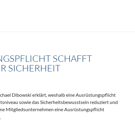
GSPFLICHT SCHAFFT
R SICHERHEIT
hael Dibowski erklärt, weshalb eine Ausrüstungspflicht
itsniveau sowie das Sicherheitsbewusstsein reduziert und
ine Mitgliedsunternehmen eine Ausrüstungspflicht
icht schafft nicht mehr Sicherheit
→