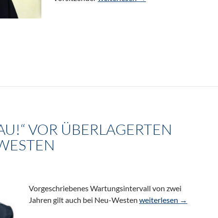
U!“ VOR ÜBERLAGERTEN
WESTEN
Vorgeschriebenes Wartungsintervall von zwei
„Wahrschau!“ vor über
Jahren gilt auch bei Neu-Westen
weiterlesen
→