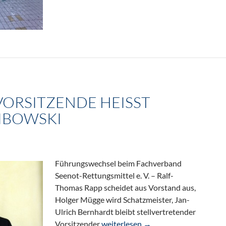
ORSITZENDE HEISST M
IBOWSKI
Führungswechsel beim Fachverband
Seenot-Rettungsmittel e. V. – Ralf-
Thomas Rapp scheidet aus Vorstand aus,
Holger Mügge wird Schatzmeister, Jan-
Ulrich Bernhardt bleibt stellvertretender
Der neue Vorsitzende heißt Michae
Vorsitzender
weiterlesen
→