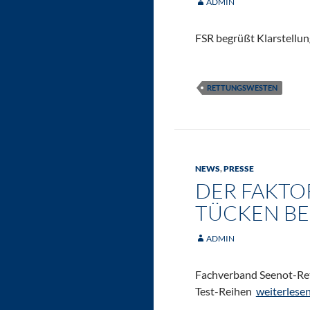
ADMIN
FSR begrüßt Klarstellu
RETTUNGSWESTEN
NEWS
,
PRESSE
DER FAKTO
TÜCKEN BE
ADMIN
Fachverband Seenot-Re
Der Faktor
Test-Reihen
weiterlese