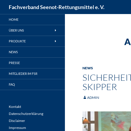
Suchen
Fachverband Seenot-Rettungsmittel e. V.
Zum
HOME
Inhalt
springen
ÜBER UNS
A
PRODUKTE
NEWS
PRESSE
NEWS
MITGLIEDER IM FSR
SICHERHEI
SKIPPER
FAQ
ADMIN
Kontakt
Datenschutzerklärung
Disclaimer
Impressum