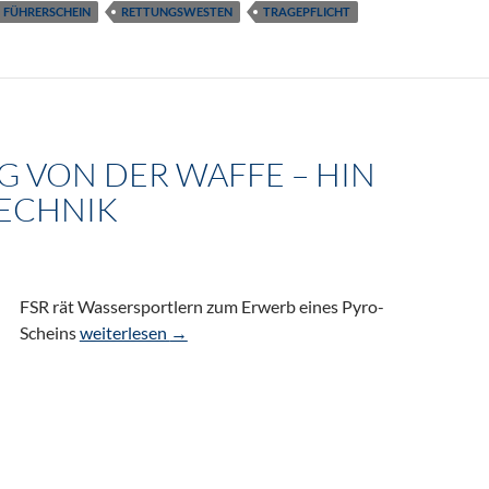
FÜHRERSCHEIN
RETTUNGSWESTEN
TRAGEPFLICHT
G VON DER WAFFE – HIN
ECHNIK
FSR rät Wassersportlern zum Erwerb eines Pyro-
Trend: Weg von der Waffe – hin zur Pyrotechnik
Scheins
weiterlesen
→