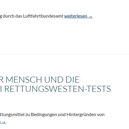
Kohlendioxid-Patronen im Flugge
ng durch das Luftfahrtbundesamt
weiterlesen
→
R MENSCH UND DIE
I RETTUNGSWESTEN-TESTS
ttungsmittel zu Bedingungen und Hintergründen von
 Mensch und die Tücken bei Rettungswesten-Tests
n
→