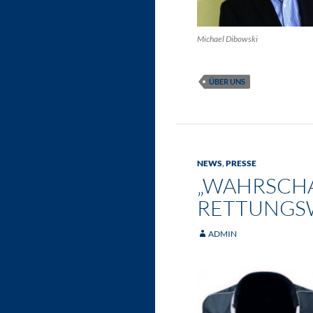
Michael Dibowski
ÜBER UNS
NEWS
,
PRESSE
„WAHRSCHA
RETTUNGS
ADMIN