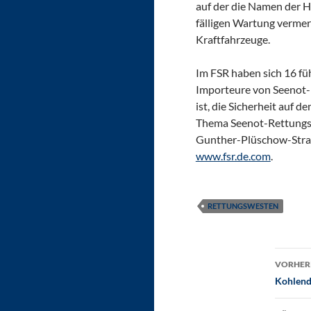
auf der die Namen der H
fälligen Wartung vermerk
Kraftfahrzeuge.
Im FSR haben sich 16 f
Importeure von Seenot-
ist, die Sicherheit auf
Thema Seenot-Rettungsmi
Gunther-Plüschow-Straß
www.fsr.de.com
.
RETTUNGSWESTEN
Bei
VORHERI
Kohlend