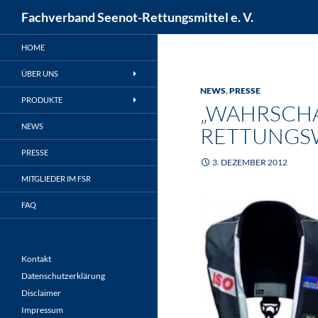
Suchen
Fachverband Seenot-Rettungsmittel e. V.
Zum
HOME
Inhalt
springen
ÜBER UNS
NEWS
,
PRESSE
PRODUKTE
„WAHRSCHA
NEWS
RETTUNGS
PRESSE
3. DEZEMBER 2012
MITGLIEDER IM FSR
FAQ
Kontakt
Datenschutzerklärung
Disclaimer
Impressum