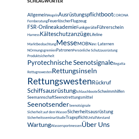
SCHLAGWÖRTER
boot
Ausrüstungspflicht
Allgemein
Angeln
CORONA
Feuerlöscher
Flugzeug
Fernberatung
FSR-Onlineakademie
Führerschein
Funkgeräte
Kälteschutzanzüge
Lifeline
Harness
Messe
MOB
Nav.-Laternen
Marktbeobachtung
Patronen
NOrmungsgremien
Persönliche Schutzausrüstung
Produktsicherheit
Pyrotechnische Seenotsignale
Regatta
Rettungsinseln
Rettugnswesten
Rettungswesten
Rückruf
Schiffsausrüstung
Schwimmhilfen
Schlauchboote
Seemannschaft
Seenotrettungsmittel
Seenotsender
Seenotsignale
Sicherheitsausrüstung
Sicherheit auf dem Wasser
Tragepflicht
Sicherheitsseminar
Studie
Unfall
Vorstand
Über Uns
Wartung
Wassersportmessen