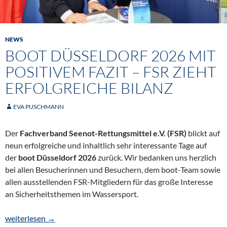
NEWS
BOOT DÜSSELDORF 2026 MIT
POSITIVEM FAZIT – FSR ZIEHT
ERFOLGREICHE BILANZ
EVA PUSCHMANN
Der
Fachverband Seenot-Rettungsmittel e.V. (FSR)
blickt auf
neun erfolgreiche und inhaltlich sehr interessante Tage auf
der
boot
Düsseldorf 2026
zurück. Wir bedanken uns herzlich
bei allen Besucherinnen und Besuchern, dem boot-Team sowie
allen ausstellenden FSR-Mitgliedern für das große Interesse
an Sicherheitsthemen im Wassersport.
boot Düsseldorf 2026 mit positivem Fazit – FSR zieht erfolgreic
weiterlesen
→