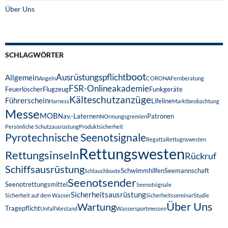
Über Uns
SCHLAGWÖRTER
boot
Ausrüstungspflicht
Allgemein
Angeln
CORONA
Fernberatung
FSR-Onlineakademie
Feuerlöscher
Flugzeug
Funkgeräte
Kälteschutzanzüge
Führerschein
Lifeline
Harness
Marktbeobachtung
Messe
MOB
Nav.-Laternen
Patronen
NOrmungsgremien
Persönliche Schutzausrüstung
Produktsicherheit
Pyrotechnische Seenotsignale
Regatta
Rettugnswesten
Rettungswesten
Rettungsinseln
Rückruf
Schiffsausrüstung
Schwimmhilfen
Seemannschaft
Schlauchboote
Seenotsender
Seenotrettungsmittel
Seenotsignale
Sicherheitsausrüstung
Sicherheit auf dem Wasser
Sicherheitsseminar
Studie
Über Uns
Wartung
Tragepflicht
Unfall
Vorstand
Wassersportmessen