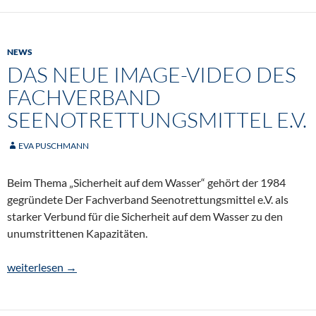
NEWS
DAS NEUE IMAGE-VIDEO DES
FACHVERBAND
SEENOTRETTUNGSMITTEL E.V.
EVA PUSCHMANN
Beim Thema „Sicherheit auf dem Wasser“ gehört der 1984
gegründete Der Fachverband Seenotrettungsmittel e.V. als
starker Verbund für die Sicherheit auf dem Wasser zu den
unumstrittenen Kapazitäten.
Das neue Image-Video des Fachverband Seenotrettungsmittel e.
weiterlesen
→