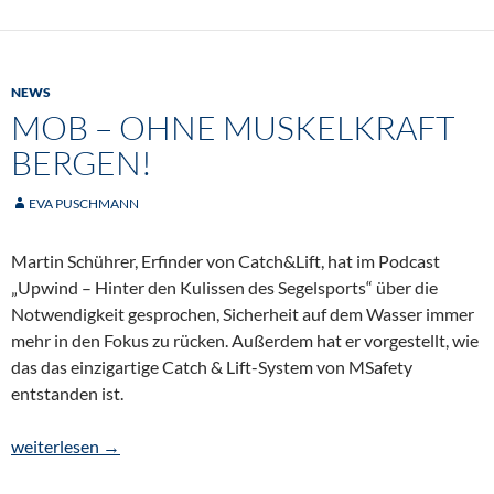
NEWS
MOB – OHNE MUSKELKRAFT
BERGEN!
EVA PUSCHMANN
Martin Schührer, Erfinder von Catch&Lift, hat im Podcast
„Upwind – Hinter den Kulissen des Segelsports“ über die
Notwendigkeit gesprochen, Sicherheit auf dem Wasser immer
mehr in den Fokus zu rücken. Außerdem hat er vorgestellt, wie
das das einzigartige Catch & Lift-System von MSafety
entstanden ist.
MOB – ohne Muskelkraft Bergen!
weiterlesen
→