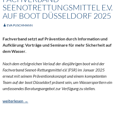
SEENOTRETTUNGSMITTEL E.V.
AUF BOOT DÜSSELDORF 2025
EVA PUSCHMANN
Fachverband setzt auf Prävention durch Information und
Aufklärung: Vorträge und Seminare für mehr Sicherheit auf
dem Wasser
.
Nach dem erfolgreichen Verlauf der diesjährigen boot wird der
Fachverband Seenot-Rettungsmittel e.V. (FSR) im Januar 2025
erneut mit seinem Präventionskonzept und einem kompetenten
Team auf der boot Düsseldorf präsent sein, um Wassersportlern ein
umfassendes Beratungsangebot zur Verfügung zu stellen.
Fachverband Seenotrettungsmittel e.V. auf boot Düsseldorf 202
weiterlesen
→