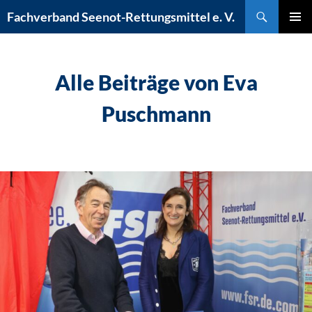
Zum
Suchen
Fachverband Seenot-Rettungsmittel e. V.
Inhalt
PRIMÄR
springen
MENÜ
Alle Beiträge von Eva
Puschmann