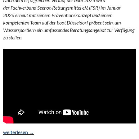
Nach dem erfolgreichen Verlauf der boot 2025 wird
der Fachverband Seenot-Rettungsmittel e.V. (FSR) im Januar
2026 erneut mit seinem Präventionskonzept und einem
kompetenten Team auf der boot Düsseldorf präsent sein, um
Wassersportlern ein umfassendes Beratungsangebot zur Verfügung
zu stellen.
boot Düsseldorf – FSR e.V. vom 17. bis 25. Januar 2026 in Halle 
weiterlesen
→