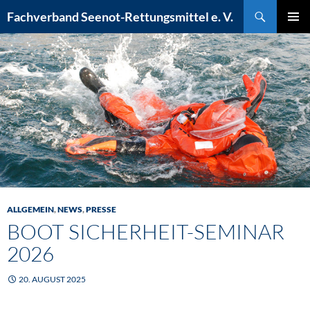
Zum
Suchen
Fachverband Seenot-Rettungsmittel e. V.
Inhalt
PRIMÄR
springen
MENÜ
ALLGEMEIN
,
NEWS
,
PRESSE
BOOT SICHERHEIT-SEMINAR
2026
20. AUGUST 2025