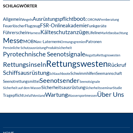
SCHLAGWÖRTER
boot
Ausrüstungspflicht
Allgemein
Angeln
CORONA
Fernberatung
FSR-Onlineakademie
Feuerlöscher
Flugzeug
Funkgeräte
Kälteschutzanzüge
Führerschein
Lifeline
Harness
Marktbeobachtung
Messe
MOB
Nav.-Laternen
Patronen
NOrmungsgremien
Persönliche Schutzausrüstung
Produktsicherheit
Pyrotechnische Seenotsignale
Regatta
Rettugnswesten
Rettungswesten
Rettungsinseln
Rückruf
Schiffsausrüstung
Schwimmhilfen
Seemannschaft
Schlauchboote
Seenotsender
Seenotrettungsmittel
Seenotsignale
Sicherheitsausrüstung
Sicherheit auf dem Wasser
Sicherheitsseminar
Studie
Über Uns
Wartung
Tragepflicht
Unfall
Vorstand
Wassersportmessen
HOME