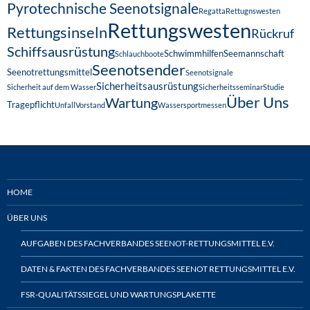
Pyrotechnische Seenotsignale
Regatta
Rettugnswesten
Rettungswesten
Rettungsinseln
Rückruf
Schiffsausrüstung
Schwimmhilfen
Seemannschaft
Schlauchboote
Seenotsender
Seenotrettungsmittel
Seenotsignale
Sicherheitsausrüstung
Sicherheit auf dem Wasser
Sicherheitsseminar
Studie
Über Uns
Wartung
Tragepflicht
Unfall
Vorstand
Wassersportmessen
HOME
ÜBER UNS
AUFGABEN DES FACHVERBANDES SEENOT-RETTUNGSMITTEL E.V.
DATEN & FAKTEN DES FACHVERBANDES SEENOT RETTUNGSMITTEL E.V.
FSR-QUALITÄTSSIEGEL UND WARTUNGSPLAKETTE