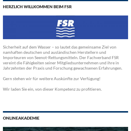
HERZLICH WILLKOMMEN BEIM FSR
Sicherheit auf dem Wasser – so lautet das gemeinsame Ziel von
namhaften deutschen und ausländischen Herstellern und
Importeuren von Seenot-Rettungsmitteln. Der Fachverband FSR
vereint die Fähigkeiten seiner Mitgliedsunternehmen und ihre in
Jahrzehnten der Praxis und Forschung gewachsenen Erfahrungen.
Gern stehen wir für weitere Auskünfte zur Verfügung!
Wir laden Sie ein, von dieser Kompetenz zu profitieren.
ONLINEAKADEMIE