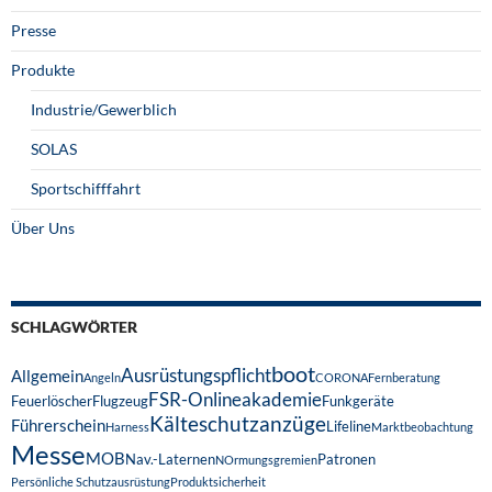
Presse
Produkte
Industrie/Gewerblich
SOLAS
Sportschifffahrt
Über Uns
SCHLAGWÖRTER
boot
Ausrüstungspflicht
Allgemein
Angeln
CORONA
Fernberatung
FSR-Onlineakademie
Feuerlöscher
Flugzeug
Funkgeräte
Kälteschutzanzüge
Führerschein
Lifeline
Harness
Marktbeobachtung
Messe
MOB
Nav.-Laternen
Patronen
NOrmungsgremien
Persönliche Schutzausrüstung
Produktsicherheit