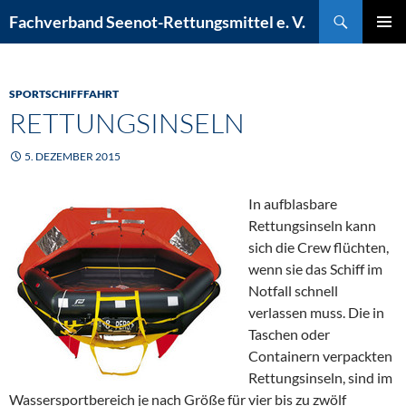
Zum
Suchen
Fachverband Seenot-Rettungsmittel e. V.
Inhalt
PRIMÄR
springen
MENÜ
SPORTSCHIFFFAHRT
RETTUNGSINSELN
5. DEZEMBER 2015
In aufblasbare
Rettungsinseln kann
sich die Crew flüchten,
wenn sie das Schiff im
Notfall schnell
verlassen muss. Die in
Taschen oder
Containern verpackten
Rettungsinseln, sind im
Wassersportbereich je nach Größe für vier bis zu zwölf