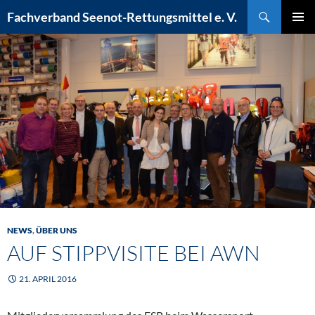
Zum
Suchen
Fachverband Seenot-Rettungsmittel e. V.
Inhalt
PRIMÄR
springen
MENÜ
NEWS
,
ÜBER UNS
AUF STIPPVISITE BEI AWN
21. APRIL 2016