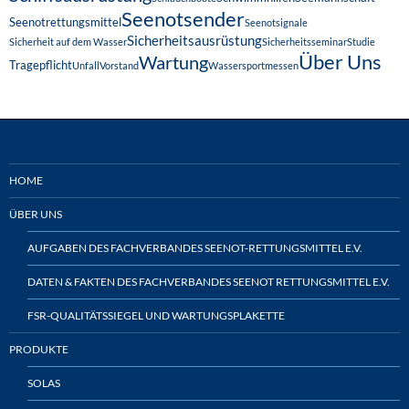
Seenotsender
Seenotrettungsmittel
Seenotsignale
Sicherheitsausrüstung
Sicherheit auf dem Wasser
Sicherheitsseminar
Studie
Über Uns
Wartung
Tragepflicht
Unfall
Vorstand
Wassersportmessen
HOME
ÜBER UNS
AUFGABEN DES FACHVERBANDES SEENOT-RETTUNGSMITTEL E.V.
DATEN & FAKTEN DES FACHVERBANDES SEENOT RETTUNGSMITTEL E.V.
FSR-QUALITÄTSSIEGEL UND WARTUNGSPLAKETTE
PRODUKTE
SOLAS