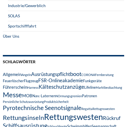
Industrie/Gewerblich
SOLAS
Sportschifffahrt
Über Uns
SCHLAGWÖRTER
boot
Ausrüstungspflicht
Allgemein
Angeln
CORONA
Fernberatung
FSR-Onlineakademie
Feuerlöscher
Flugzeug
Funkgeräte
Kälteschutzanzüge
Führerschein
Lifeline
Harness
Marktbeobachtung
Messe
MOB
Nav.-Laternen
Patronen
NOrmungsgremien
Persönliche Schutzausrüstung
Produktsicherheit
Pyrotechnische Seenotsignale
Regatta
Rettugnswesten
Rettungswesten
Rettungsinseln
Rückruf
Schiffsausrüstung
Schwimmhilfen
Seemannschaft
Schlauchboote