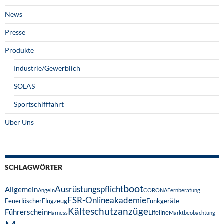
News
Presse
Produkte
Industrie/Gewerblich
SOLAS
Sportschifffahrt
Über Uns
SCHLAGWÖRTER
boot
Ausrüstungspflicht
Allgemein
Angeln
CORONA
Fernberatung
FSR-Onlineakademie
Feuerlöscher
Flugzeug
Funkgeräte
Kälteschutzanzüge
Führerschein
Lifeline
Harness
Marktbeobachtung