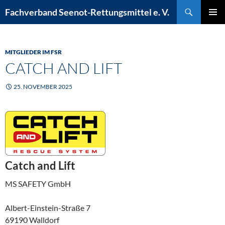
Zum
Suchen
Fachverband Seenot-Rettungsmittel e. V.
Inhalt
PRIMÄR
springen
MENÜ
MITGLIEDER IM FSR
CATCH AND LIFT
25. NOVEMBER 2025
Catch and Lift
MS SAFETY GmbH
Albert-Einstein-Straße 7
69190 Walldorf