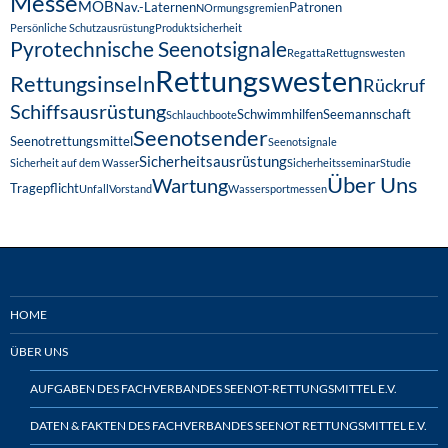
Messe
MOB
Nav.-Laternen
Patronen
NOrmungsgremien
Persönliche Schutzausrüstung
Produktsicherheit
Pyrotechnische Seenotsignale
Regatta
Rettugnswesten
Rettungswesten
Rettungsinseln
Rückruf
Schiffsausrüstung
Schwimmhilfen
Seemannschaft
Schlauchboote
Seenotsender
Seenotrettungsmittel
Seenotsignale
Sicherheitsausrüstung
Sicherheit auf dem Wasser
Sicherheitsseminar
Studie
Über Uns
Wartung
Tragepflicht
Unfall
Vorstand
Wassersportmessen
HOME
ÜBER UNS
AUFGABEN DES FACHVERBANDES SEENOT-RETTUNGSMITTEL E.V.
DATEN & FAKTEN DES FACHVERBANDES SEENOT RETTUNGSMITTEL E.V.