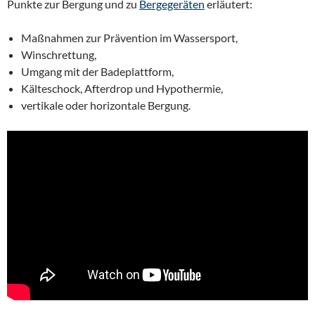
Punkte zur Bergung und zu
Bergegeräten
erläutert:
Maßnahmen zur Prävention im Wassersport,
Winschrettung,
Umgang mit der Badeplattform,
Kälteschock, Afterdrop und Hypothermie,
vertikale oder horizontale Bergung.