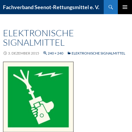
Zum
Suchen
Fachverband Seenot-Rettungsmittel e. V.
Inhalt
PRIMÄR
springen
MENÜ
ELEKTRONISCHE
SIGNALMITTEL
3. DEZEMBER 2015
240 × 240
ELEKTRONISCHE SIGNALMITTEL