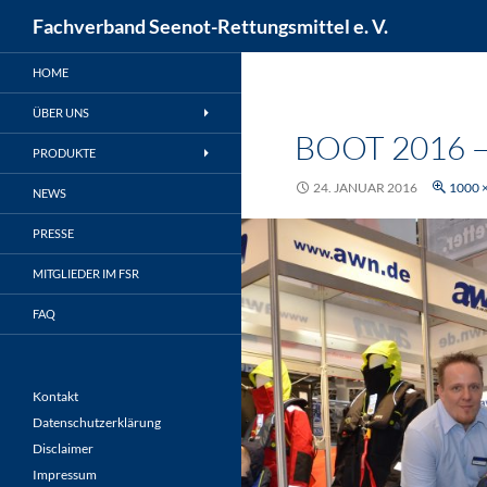
Suchen
Fachverband Seenot-Rettungsmittel e. V.
Zum
HOME
Inhalt
springen
ÜBER UNS
BOOT 2016 
PRODUKTE
24. JANUAR 2016
1000 
NEWS
PRESSE
MITGLIEDER IM FSR
FAQ
Kontakt
Datenschutzerklärung
Disclaimer
Impressum