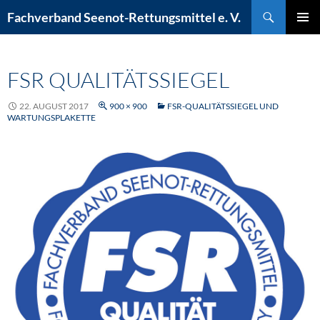
Zum
Suchen
Fachverband Seenot-Rettungsmittel e. V.
Inhalt
PRIMÄR
springen
MENÜ
FSR QUALITÄTSSIEGEL
22. AUGUST 2017
900 × 900
FSR-QUALITÄTSSIEGEL UND
WARTUNGSPLAKETTE