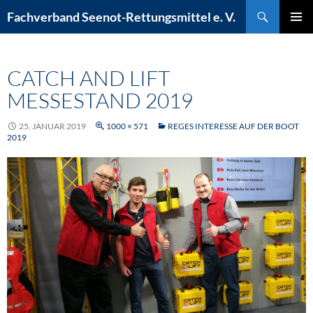
Zum
Suchen
Fachverband Seenot-Rettungsmittel e. V.
Inhalt
PRIMÄR
springen
MENÜ
CATCH AND LIFT
MESSESTAND 2019
25. JANUAR 2019
1000 × 571
REGES INTERESSE AUF DER BOOT
2019